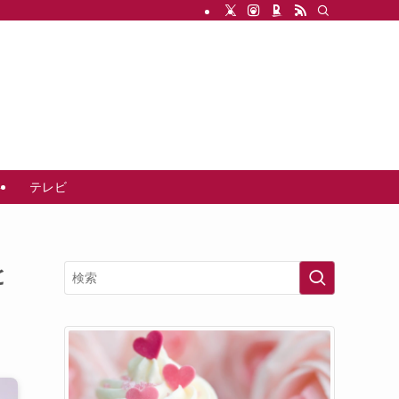
事
テレビ
と