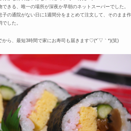
物できる、唯一の場所が深夜か早朝のネットスーパーでした。
息子の通院がない日に1週間分をまとめて注文して、そのまま
消でした。
ら、最短3時間で家にお寿司も届きます♡(*´▽｀*)(笑)