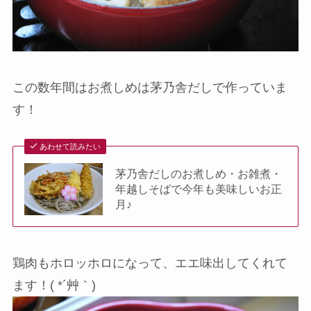
この数年間はお煮しめは茅乃舎だしで作っていま
す！
あわせて読みたい
茅乃舎だしのお煮しめ・お雑煮・
年越しそばで今年も美味しいお正
月♪
鶏肉もホロッホロになって、エエ味出してくれて
ます！( *´艸｀)