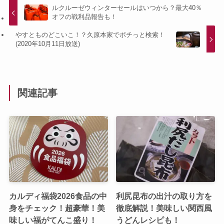
ルクルーゼウィンターセールはいつから？最大40％
オフの戦利品報告も！
やすとものどこいこ！？久原本家でポチっと検索！
(2020年10月11日放送)
関連記事
カルディ福袋2026食品の中
利尻昆布の出汁の取り方を
身をチェック！超豪華！美
徹底解説！美味しい関西風
味しい福がてんこ盛り！
うどんレシピも！