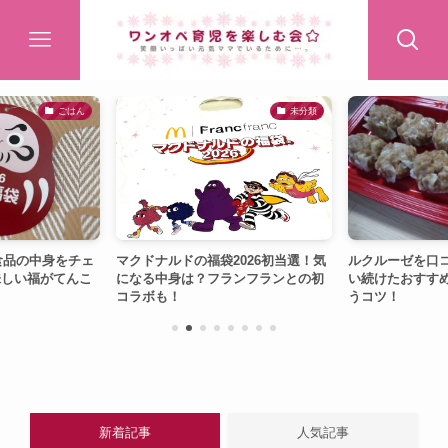
ごはん
未分類
6食品の中身をチェ
マクドナルドの福袋2026初当選！気
ルクルーゼを口コ
味しい福がてんこ
になる中身は？フランフランとの初
い続けたおすす
コラボも！
うコツ！
新着記事
人気記事